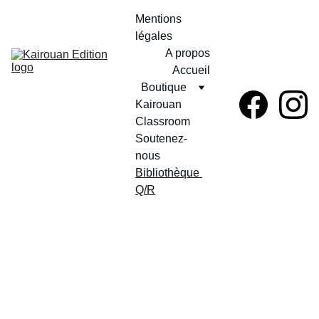
Mentions 
légales
A propos
Accueil
Boutique
Kairouan 
Classroom
Soutenez-
nous
Bibliothèque 
Q/R